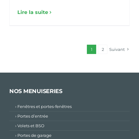
Lire la suite
1
2
Suivant
NOS MENUISERIES
› Fenêtres et portes-fenêtres
› Portes d’entrée
› Volets et BSO
› Portes de garage