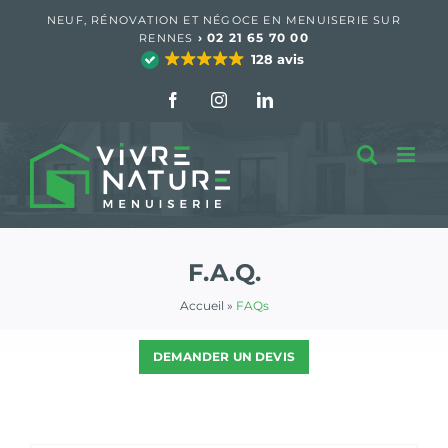
Passer
NEUF, RÉNOVATION ET NÉGOCE EN MENUISERIE SUR
au
›
02 21 65 70 00
RENNES
contenu
128 avis
Facebook
Instagram
LinkedIn
F.A.Q.
Accueil
»
FAQs
DEMANDER UN DEVIS