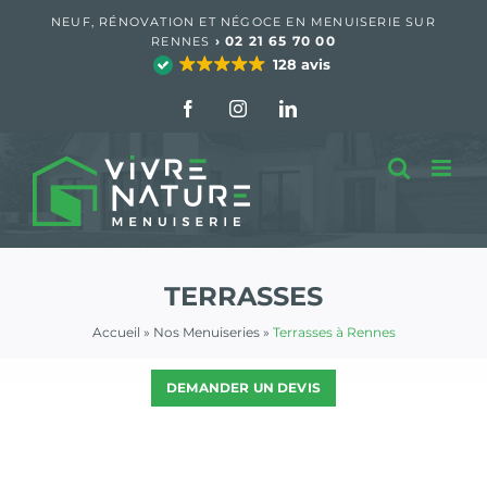
Passer
NEUF, RÉNOVATION ET NÉGOCE EN MENUISERIE SUR
au
›
02 21 65 70 00
RENNES
contenu
128 avis
Facebook
Instagram
LinkedIn
TERRASSES
Accueil
»
Nos Menuiseries
»
Terrasses à Rennes
DEMANDER UN DEVIS