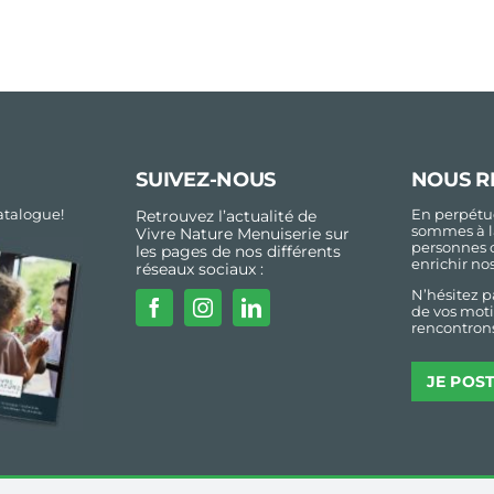
SUIVEZ-NOUS
NOUS R
talogue!
En perpétue
Retrouvez l’actualité de
sommes à l
Vivre Nature Menuiserie sur
personnes 
les pages de nos différents
enrichir no
réseaux sociaux :
N’hésitez p
de vos moti
rencontrons
JE POS