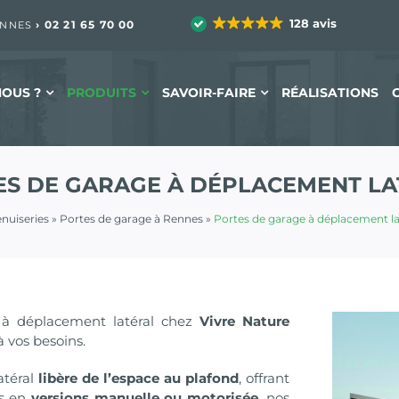
128 avis
›
02 21 65 70 00
ENNES
OUS ?
PRODUITS
SAVOIR-FAIRE
RÉALISATIONS
ES DE GARAGE À DÉPLACEMENT LA
nuiseries
»
Portes de garage à Rennes
»
Portes de garage à déplacement la
 à déplacement latéral chez
Vivre Nature
 vos besoins.
atéral
libère de l’espace au plafond
, offrant
es en
versions manuelle ou motorisée
, nos