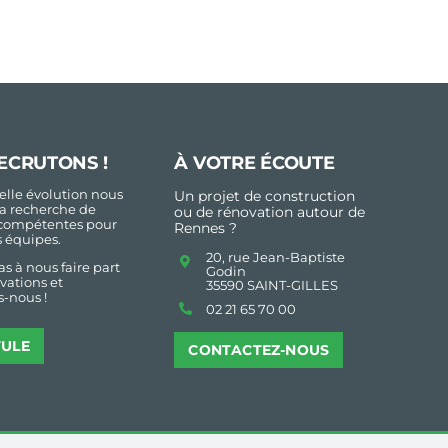
ECRUTONS !
À VOTRE ÉCOUTE
lle évolution nous
Un projet de construction
a recherche de
ou de rénovation autour de
compétentes pour
Rennes ?
s équipes.
20, rue Jean-Baptiste
as à nous faire part
Godin
vations et
35590 SAINT-GILLES
-nous !
02 21 65 70 00
TULE
CONTACTEZ-NOUS