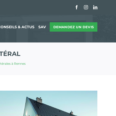
Facebook
Instagram
LinkedIn
CONSEILS & ACTUS
SAV
DEMANDEZ UN DEVIS
TÉRAL
térales à Rennes