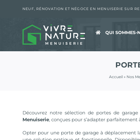
Passer
au
NEUF, RÉNOVATION ET NÉGOCE EN MENUISERIE SUR R
contenu
QUI SOMMES-N
PORT
Accueil
»
Nos Me
Découvrez notre sélection de portes de garage
Menuiserie
, conçues pour s’adapter parfaitement à
Opter pour une porte de garage à déplacement l
une solution pratique et fonctionnelle. Disponibl