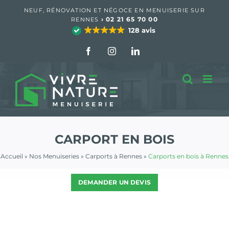
Passer
NEUF, RÉNOVATION ET NÉGOCE EN MENUISERIE SUR
au
›
02 21 65 70 00
RENNES
contenu
128 avis
Facebook
Instagram
LinkedIn
CARPORT EN BOIS
Accueil
»
Nos Menuiseries
»
Carports à Rennes
»
Carports en bois à Rennes
DEMANDER UN DEVIS