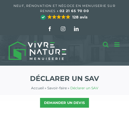
Passer
NEUF, RÉNOVATION ET NÉGOCE EN MENUISERIE SUR
au
›
02 21 65 70 00
RENNES
contenu
128 avis
Facebook
Instagram
LinkedIn
DÉCLARER UN SAV
Accueil
»
Savoir-faire
»
Déclarer un SAV
DEMANDER UN DEVIS