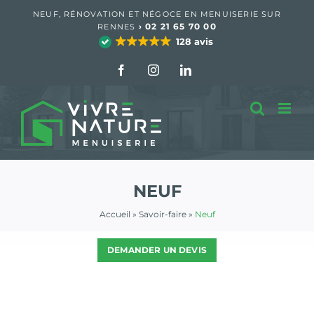
Passer
NEUF, RÉNOVATION ET NÉGOCE EN MENUISERIE SUR
au
›
02 21 65 70 00
RENNES
contenu
128 avis
Facebook
Instagram
LinkedIn
NEUF
Accueil
»
Savoir-faire
»
Neuf
DEMANDER UN DEVIS