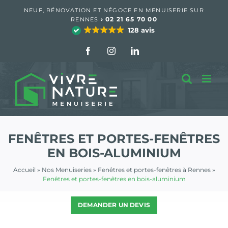
Passer
NEUF, RÉNOVATION ET NÉGOCE EN MENUISERIE SUR
au
›
02 21 65 70 00
RENNES
contenu
128 avis
Facebook
Instagram
LinkedIn
FENÊTRES ET PORTES-FENÊTRES
EN BOIS-ALUMINIUM
Accueil
»
Nos Menuiseries
»
Fenêtres et portes-fenêtres à Rennes
»
Fenêtres et portes-fenêtres en bois-aluminium
DEMANDER UN DEVIS