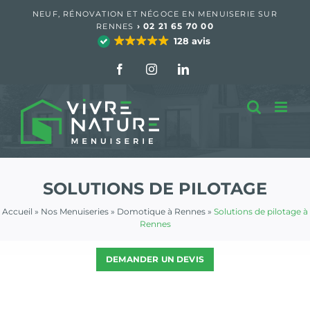
Passer
NEUF, RÉNOVATION ET NÉGOCE EN MENUISERIE SUR
au
›
02 21 65 70 00
RENNES
contenu
128 avis
Facebook
Instagram
LinkedIn
SOLUTIONS DE PILOTAGE
Accueil
»
Nos Menuiseries
»
Domotique à Rennes
»
Solutions de pilotage à
Rennes
DEMANDER UN DEVIS