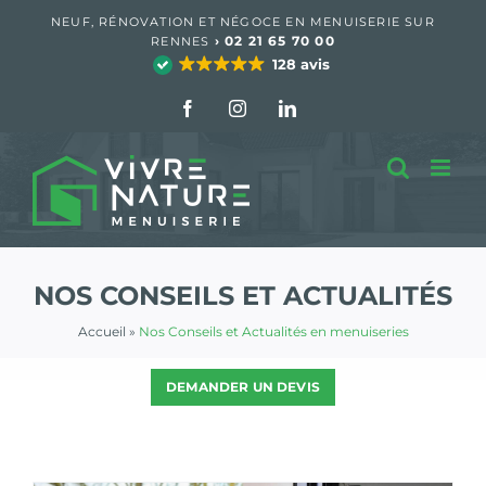
Passer
NEUF, RÉNOVATION ET NÉGOCE EN MENUISERIE SUR
au
›
02 21 65 70 00
RENNES
contenu
128 avis
Facebook
Instagram
LinkedIn
NOS CONSEILS ET ACTUALITÉS
Accueil
»
Nos Conseils et Actualités en menuiseries
DEMANDER UN DEVIS