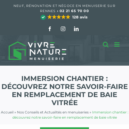
Passer
NEUF, RÉNOVATION ET NÉGOCE EN MENUISERIE SUR
au
›
02 21 65 70 00
RENNES
contenu
128 avis
Facebook
Instagram
LinkedIn
IMMERSION CHANTIER :
DÉCOUVREZ NOTRE SAVOIR-FAIRE
EN REMPLACEMENT DE BAIE
VITRÉE
Accueil
»
Nos Conseils et Actualités en menuiseries
»
Immersion chantier :
découvrez notre savoir-faire en remplacement de baie vitrée