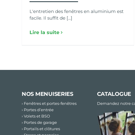
L'entretien des fenêtres en aluminium est
facile. Il suffit de [...]
Lire la suite
NOS MENUISERIES
CATALOGUE
› Fenêtres et portes-fenêtres
Demandez notre ca
› Portes d’entrée
› Volets et BSO
› Portes de garage
› Portails et clôtures