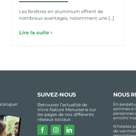
Les fenêtres en aluminium offrent de
nombreux avantages, notamment une [...]
Lire la suite
SUIVEZ-NOUS
NOUS R
talogue!
En perpétue
Retrouvez l’actualité de
sommes à l
Vivre Nature Menuiserie sur
personnes 
les pages de nos différents
enrichir no
réseaux sociaux :
N’hésitez p
de vos moti
rencontrons