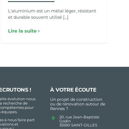
L'aluminium est un métal léger, résistant
et durable souvent utilisé [...]
Lire la suite
ECRUTONS !
À VOTRE ÉCOUTE
lle évolution nous
Un projet de construction
a recherche de
ou de rénovation autour de
compétentes pour
Rennes ?
s équipes.
20, rue Jean-Baptiste
as à nous faire part
Godin
vations et
35590 SAINT-GILLES
-nous !