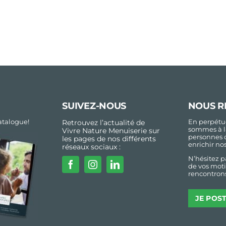
SUIVEZ-NOUS
NOUS R
talogue!
En perpétue
Retrouvez l’actualité de
sommes à l
Vivre Nature Menuiserie sur
personnes 
les pages de nos différents
enrichir no
réseaux sociaux :
N’hésitez p
de vos moti
rencontrons
JE POS