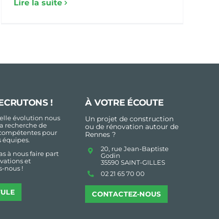
Lire la suite
ECRUTONS !
À VOTRE ÉCOUTE
lle évolution nous
Un projet de construction
a recherche de
ou de rénovation autour de
compétentes pour
Rennes ?
s équipes.
20, rue Jean-Baptiste
as à nous faire part
Godin
vations et
35590 SAINT-GILLES
-nous !
02 21 65 70 00
TULE
CONTACTEZ-NOUS