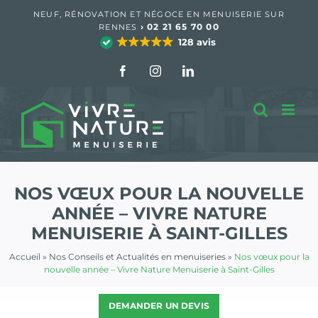
Passer
NEUF, RÉNOVATION ET NÉGOCE EN MENUISERIE SUR
au
›
02 21 65 70 00
RENNES
contenu
128 avis
Facebook
Instagram
LinkedIn
NOS VŒUX POUR LA NOUVELLE
ANNÉE – VIVRE NATURE
MENUISERIE À SAINT-GILLES
Accueil
»
Nos Conseils et Actualités en menuiseries
»
Nos vœux pour la
nouvelle année – Vivre Nature Menuiserie à Saint-Gilles
DEMANDER UN DEVIS