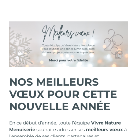
Voir
l'image
agrandie
NOS MEILLEURS
VŒUX POUR CETTE
NOUVELLE ANNÉE
En ce début d’année, toute l’équipe
Vivre Nature
Menuiserie
souhaite adresser ses
meilleurs vœux
à
l’ensemble de ses clients, partenaires et