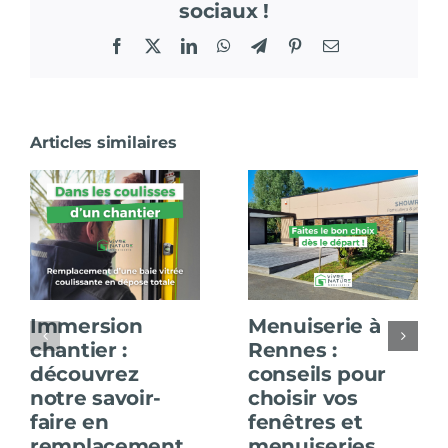
sociaux !
Facebook
X
LinkedIn
WhatsApp
Telegram
Pinterest
Email
Articles similaires
Immersion
Menuiserie à
chantier :
Rennes :
découvrez
conseils pour
notre savoir-
choisir vos
faire en
fenêtres et
remplacement
menuiseries