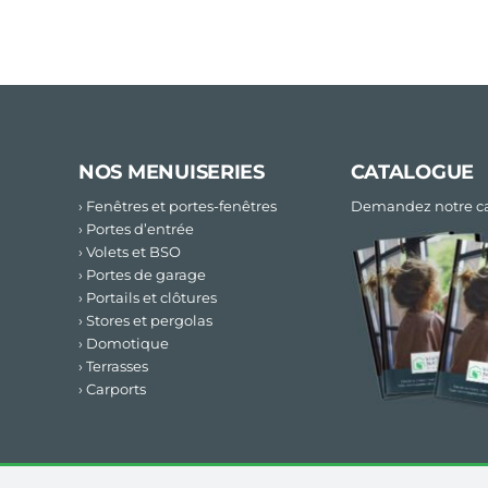
NOS MENUISERIES
CATALOGUE
› Fenêtres et portes-fenêtres
Demandez notre ca
› Portes d’entrée
› Volets et BSO
› Portes de garage
› Portails et clôtures
› Stores et pergolas
› Domotique
› Terrasses
› Carports
© 2019 –
2026 VIVRE NATURE MENUISERIE – Création
Stud