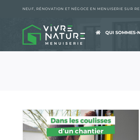
Passer
au
NEUF, RÉNOVATION ET NÉGOCE EN MENUISERIE SUR R
contenu
QUI SOMMES-N