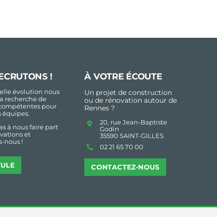
ECRUTONS !
À VOTRE ÉCOUTE
lle évolution nous
Un projet de construction
a recherche de
ou de rénovation autour de
compétentes pour
Rennes ?
s équipes.
20, rue Jean-Baptiste
as à nous faire part
Godin
vations et
35590 SAINT-GILLES
-nous !
02 21 65 70 00
TULE
CONTACTEZ-NOUS
gales
Politique de Confidentialité
Paramètres cookies