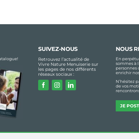
SUIVEZ-NOUS
NOUS R
talogue!
En perpétue
Retrouvez l’actualité de
sommes à l
Vivre Nature Menuiserie sur
personnes 
les pages de nos différents
enrichir no
réseaux sociaux :
N’hésitez p
de vos moti
rencontrons
JE POS
io Resiliance
Accueil
Mentions lé