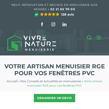
Passer
NEUF, RÉNOVATION ET NÉGOCE EN MENUISERIE SUR
au
›
02 21 65 70 00
RENNES
contenu
128 avis
Facebook
Instagram
LinkedIn
VOTRE ARTISAN MENUISIER RGE
POUR VOS FENÊTRES PVC
Accueil
»
Nos Conseils et Actualités en menuiseries
»
Votre artisan
menuisier RGE pour vos fenêtres PVC
DEMANDER UN DEVIS