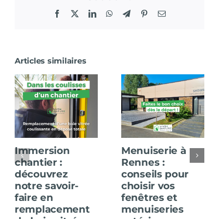
Facebook
X
LinkedIn
WhatsApp
Telegram
Pinterest
Email
Articles similaires
Immersion
Menuiserie à
chantier :
Rennes :
découvrez
conseils pour
notre savoir-
choisir vos
faire en
fenêtres et
remplacement
menuiseries