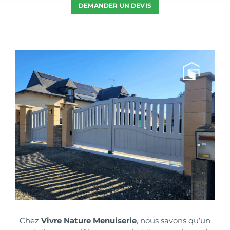
DEMANDER UN DEVIS
Voir
l'image
agrandie
Chez
Vivre Nature Menuiserie
, nous savons qu’un