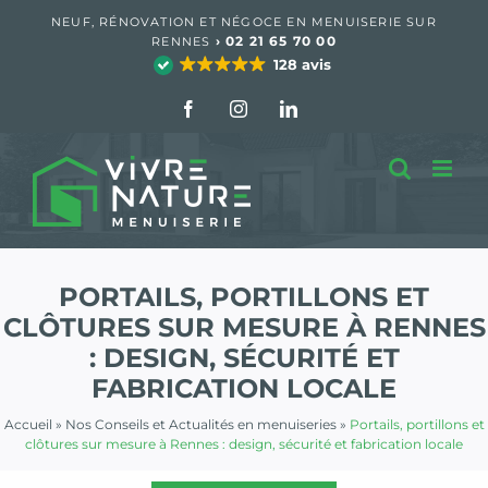
Passer
NEUF, RÉNOVATION ET NÉGOCE EN MENUISERIE SUR
au
›
02 21 65 70 00
RENNES
contenu
128 avis
Facebook
Instagram
LinkedIn
PORTAILS, PORTILLONS ET
CLÔTURES SUR MESURE À RENNES
: DESIGN, SÉCURITÉ ET
FABRICATION LOCALE
Accueil
»
Nos Conseils et Actualités en menuiseries
»
Portails, portillons et
clôtures sur mesure à Rennes : design, sécurité et fabrication locale