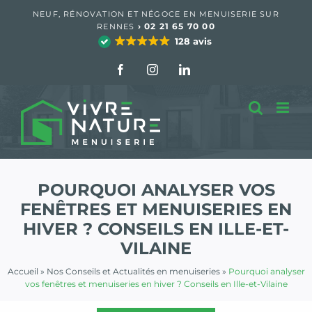
Passer
NEUF, RÉNOVATION ET NÉGOCE EN MENUISERIE SUR
au
›
02 21 65 70 00
RENNES
contenu
128 avis
Facebook
Instagram
LinkedIn
POURQUOI ANALYSER VOS
FENÊTRES ET MENUISERIES EN
HIVER ? CONSEILS EN ILLE-ET-
VILAINE
Accueil
»
Nos Conseils et Actualités en menuiseries
»
Pourquoi analyser
vos fenêtres et menuiseries en hiver ? Conseils en Ille-et-Vilaine