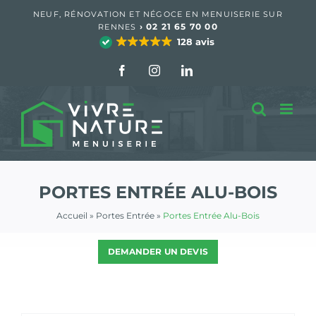
Passer
NEUF, RÉNOVATION ET NÉGOCE EN MENUISERIE SUR
au
›
02 21 65 70 00
RENNES
contenu
128 avis
Facebook
Instagram
LinkedIn
PORTES ENTRÉE ALU-BOIS
Accueil
»
Portes Entrée
»
Portes Entrée Alu-Bois
DEMANDER UN DEVIS