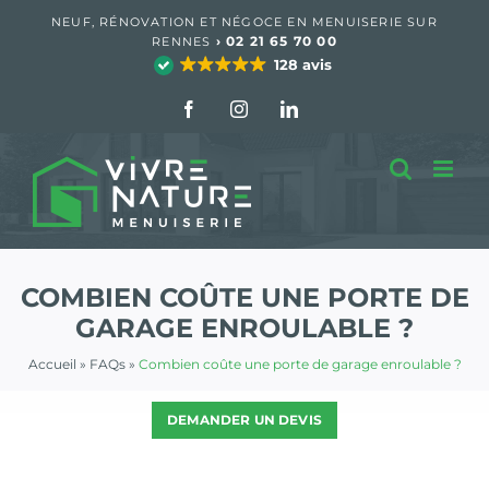
Passer
NEUF, RÉNOVATION ET NÉGOCE EN MENUISERIE SUR
au
›
02 21 65 70 00
RENNES
contenu
128 avis
Facebook
Instagram
LinkedIn
COMBIEN COÛTE UNE PORTE DE
GARAGE ENROULABLE ?
Accueil
»
FAQs
»
Combien coûte une porte de garage enroulable ?
DEMANDER UN DEVIS