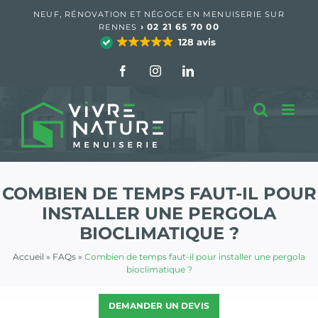
Passer
NEUF, RÉNOVATION ET NÉGOCE EN MENUISERIE SUR
au
›
02 21 65 70 00
RENNES
contenu
128 avis
Facebook
Instagram
LinkedIn
COMBIEN DE TEMPS FAUT-IL POUR
INSTALLER UNE PERGOLA
BIOCLIMATIQUE ?
Accueil
»
FAQs
»
Combien de temps faut-il pour installer une pergola
bioclimatique ?
DEMANDER UN DEVIS