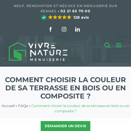
Passer
NEUF, RÉNOVATION ET NÉGOCE EN MENUISERIE SUR
au
›
02 21 65 70 00
RENNES
contenu
128 avis
Facebook
Instagram
LinkedIn
COMMENT CHOISIR LA COULEUR
DE SA TERRASSE EN BOIS OU EN
COMPOSITE ?
Accueil
»
FAQs
»
Comment choisir la couleur de sa terrasse en bois ou en
composite ?
DEMANDER UN DEVIS