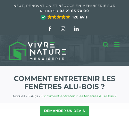
Passer
NEUF, RÉNOVATION ET NÉGOCE EN MENUISERIE SUR
au
›
02 21 65 70 00
RENNES
contenu
128 avis
Facebook
Instagram
LinkedIn
COMMENT ENTRETENIR LES
FENÊTRES ALU-BOIS ?
Accueil
»
FAQs
»
Comment entretenir les fenêtres Alu-Bois ?
DEMANDER UN DEVIS