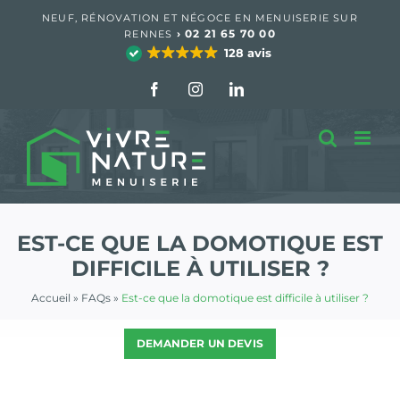
Passer
NEUF, RÉNOVATION ET NÉGOCE EN MENUISERIE SUR
au
›
02 21 65 70 00
RENNES
contenu
128 avis
Facebook
Instagram
LinkedIn
EST-CE QUE LA DOMOTIQUE EST
DIFFICILE À UTILISER ?
Accueil
»
FAQs
»
Est-ce que la domotique est difficile à utiliser ?
DEMANDER UN DEVIS