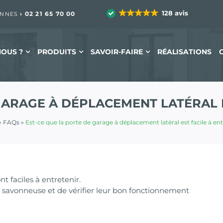
128 avis
›
02 21 65 70 00
ENNES
OUS ?
PRODUITS
SAVOIR-FAIRE
RÉALISATIONS
GARAGE À DÉPLACEMENT LATÉRAL E
»
FAQs
»
Est-ce que la porte de garage à déplacement latéral est facile à ent
t faciles à entretenir.
au savonneuse et de vérifier leur bon fonctionnement