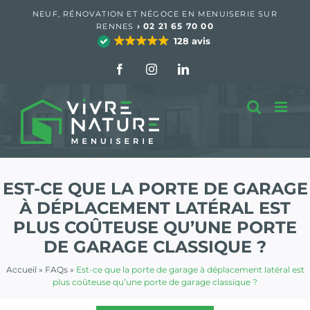
Passer
NEUF, RÉNOVATION ET NÉGOCE EN MENUISERIE SUR
au
›
02 21 65 70 00
RENNES
contenu
128 avis
Facebook
Instagram
LinkedIn
EST-CE QUE LA PORTE DE GARAGE
À DÉPLACEMENT LATÉRAL EST
PLUS COÛTEUSE QU’UNE PORTE
DE GARAGE CLASSIQUE ?
Accueil
»
FAQs
»
Est-ce que la porte de garage à déplacement latéral est
plus coûteuse qu’une porte de garage classique ?