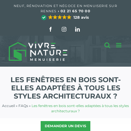
Passer
NEUF, RÉNOVATION ET NÉGOCE EN MENUISERIE SUR
au
›
02 21 65 70 00
RENNES
contenu
128 avis
Facebook
Instagram
LinkedIn
LES FENÊTRES EN BOIS SONT-
ELLES ADAPTÉES À TOUS LES
STYLES ARCHITECTURAUX ?
Accueil
»
FAQs
»
Les fenêtres en bois sont-elles adaptées à tous les styles
architecturaux ?
DEMANDER UN DEVIS