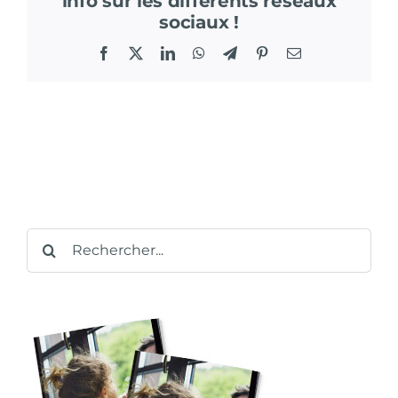
info sur les différents réseaux
sociaux !
Facebook
X
LinkedIn
WhatsApp
Telegram
Pinterest
Email
Rechercher: