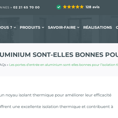
128 avis
›
02 21 65 70 00
ENNES
OUS ?
PRODUITS
SAVOIR-FAIRE
RÉALISATIONS
LUMINIUM SONT-ELLES BONNES POU
AQs
»
Les portes d’entrée en aluminium sont-elles bonnes pour l’isolation 
n noyau isolant thermique pour améliorer leur efficacité
ffrent une excellente isolation thermique et contribuent à