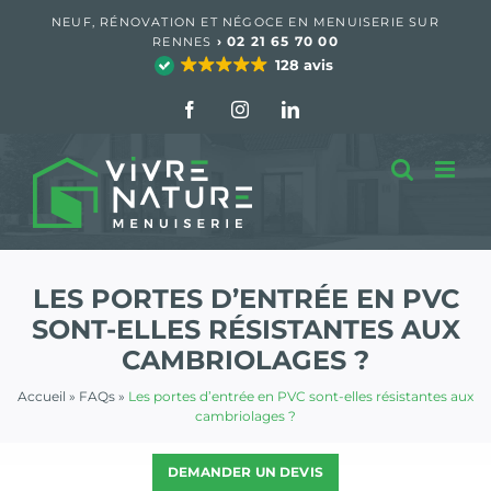
Passer
NEUF, RÉNOVATION ET NÉGOCE EN MENUISERIE SUR
au
›
02 21 65 70 00
RENNES
contenu
128 avis
Facebook
Instagram
LinkedIn
LES PORTES D’ENTRÉE EN PVC
SONT-ELLES RÉSISTANTES AUX
CAMBRIOLAGES ?
Accueil
»
FAQs
»
Les portes d’entrée en PVC sont-elles résistantes aux
cambriolages ?
DEMANDER UN DEVIS