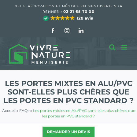
Passer
NEUF, RÉNOVATION ET NÉGOCE EN MENUISERIE SUR
au
›
02 21 65 70 00
RENNES
contenu
128 avis
Facebook
Instagram
LinkedIn
LES PORTES MIXTES EN ALU/PVC
SONT-ELLES PLUS CHÈRES QUE
LES PORTES EN PVC STANDARD ?
Accueil
»
FAQs
»
Les portes mixtes en Alu/PVC sont-elles plus chères que
les portes en PVC standard ?
DEMANDER UN DEVIS