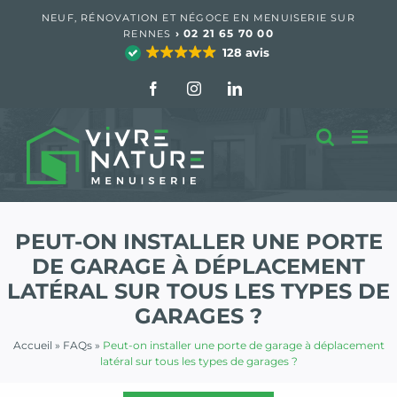
Passer
NEUF, RÉNOVATION ET NÉGOCE EN MENUISERIE SUR
au
›
02 21 65 70 00
RENNES
contenu
128 avis
Facebook
Instagram
LinkedIn
PEUT-ON INSTALLER UNE PORTE
DE GARAGE À DÉPLACEMENT
LATÉRAL SUR TOUS LES TYPES DE
GARAGES ?
Accueil
»
FAQs
»
Peut-on installer une porte de garage à déplacement
latéral sur tous les types de garages ?