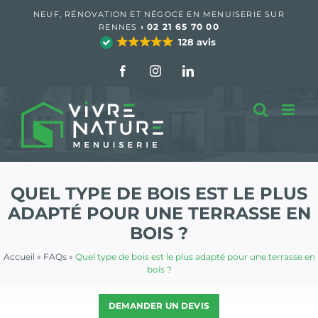
Passer
NEUF, RÉNOVATION ET NÉGOCE EN MENUISERIE SUR
au
›
02 21 65 70 00
RENNES
contenu
128 avis
Facebook
Instagram
LinkedIn
QUEL TYPE DE BOIS EST LE PLUS
ADAPTÉ POUR UNE TERRASSE EN
BOIS ?
Accueil
»
FAQs
»
Quel type de bois est le plus adapté pour une terrasse en
bois ?
DEMANDER UN DEVIS