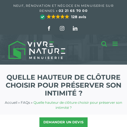
Passer
NEUF, RÉNOVATION ET NÉGOCE EN MENUISERIE SUR
au
›
02 21 65 70 00
RENNES
contenu
128 avis
Facebook
Instagram
LinkedIn
QUELLE HAUTEUR DE CLÔTURE
CHOISIR POUR PRÉSERVER SON
INTIMITÉ ?
Accueil
»
FAQs
»
Quelle hauteur de clôture choisir pour préserver son
intimité ?
DEMANDER UN DEVIS