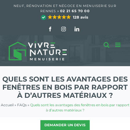
Passer
NEUF, RÉNOVATION ET NÉGOCE EN MENUISERIE SUR
au
›
02 21 65 70 00
RENNES
contenu
128 avis
Facebook
Instagram
LinkedIn
QUELS SONT LES AVANTAGES DES
FENÊTRES EN BOIS PAR RAPPORT
À D’AUTRES MATÉRIAUX ?
Accueil
»
FAQs
»
Quels sont les avantages des fenêtres en bois par rapport
à d’autres matériaux ?
DEMANDER UN DEVIS