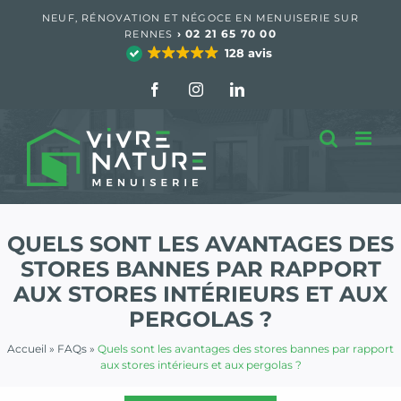
Passer
NEUF, RÉNOVATION ET NÉGOCE EN MENUISERIE SUR
au
›
02 21 65 70 00
RENNES
contenu
128 avis
Facebook
Instagram
LinkedIn
QUELS SONT LES AVANTAGES DES
STORES BANNES PAR RAPPORT
AUX STORES INTÉRIEURS ET AUX
PERGOLAS ?
Accueil
»
FAQs
»
Quels sont les avantages des stores bannes par rapport
aux stores intérieurs et aux pergolas ?