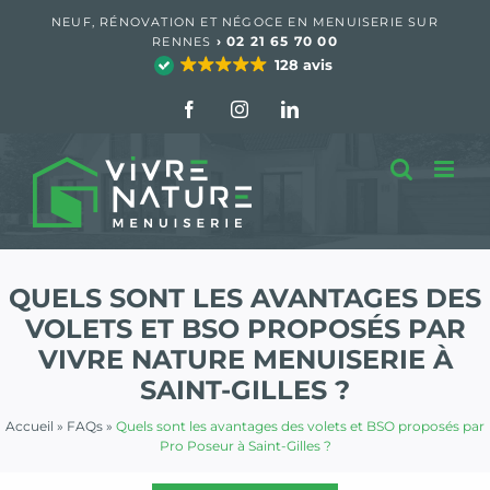
Passer
NEUF, RÉNOVATION ET NÉGOCE EN MENUISERIE SUR
au
›
02 21 65 70 00
RENNES
contenu
128 avis
Facebook
Instagram
LinkedIn
QUELS SONT LES AVANTAGES DES
VOLETS ET BSO PROPOSÉS PAR
VIVRE NATURE MENUISERIE À
SAINT-GILLES ?
Accueil
»
FAQs
»
Quels sont les avantages des volets et BSO proposés par
Pro Poseur à Saint-Gilles ?