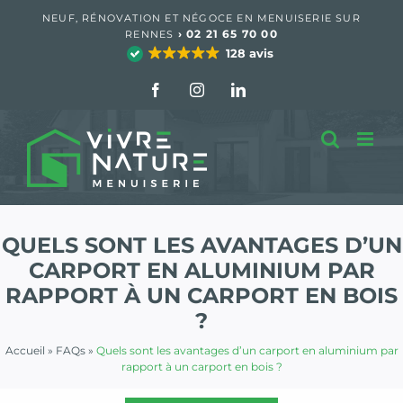
Passer
NEUF, RÉNOVATION ET NÉGOCE EN MENUISERIE SUR
au
›
02 21 65 70 00
RENNES
contenu
128 avis
Facebook
Instagram
LinkedIn
QUELS SONT LES AVANTAGES D’UN
CARPORT EN ALUMINIUM PAR
RAPPORT À UN CARPORT EN BOIS
?
Accueil
»
FAQs
»
Quels sont les avantages d’un carport en aluminium par
rapport à un carport en bois ?