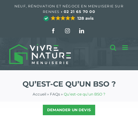
Passer
NEUF, RÉNOVATION ET NÉGOCE EN MENUISERIE SUR
au
›
02 21 65 70 00
RENNES
contenu
128 avis
Facebook
Instagram
LinkedIn
QU’EST-CE QU’UN BSO ?
Accueil
»
FAQs
»
Qu’est-ce qu’un BSO ?
DEMANDER UN DEVIS