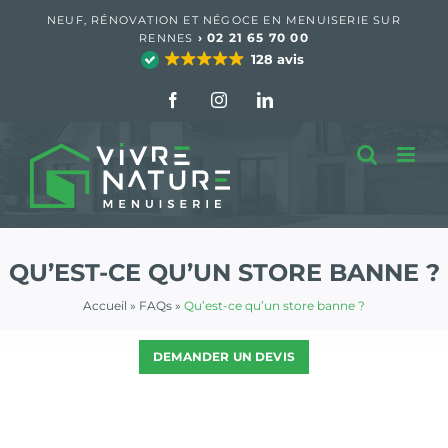
Passer
NEUF, RÉNOVATION ET NÉGOCE EN MENUISERIE SUR
au
›
02 21 65 70 00
RENNES
contenu
128 avis
Facebook
Instagram
LinkedIn
QU’EST-CE QU’UN STORE BANNE ?
Accueil
»
FAQs
»
Qu’est-ce qu’un store banne ?
DEMANDER UN DEVIS