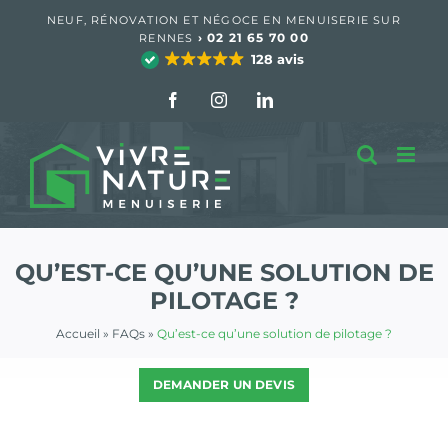
Passer
NEUF, RÉNOVATION ET NÉGOCE EN MENUISERIE SUR
au
›
02 21 65 70 00
RENNES
contenu
128 avis
Facebook
Instagram
LinkedIn
QU’EST-CE QU’UNE SOLUTION DE
PILOTAGE ?
Accueil
»
FAQs
»
Qu’est-ce qu’une solution de pilotage ?
DEMANDER UN DEVIS